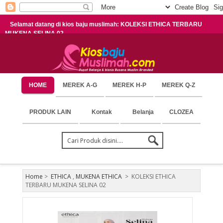
Selamat datang di kios baju muslimah: KOLEKSI ETHICA TERBARU
MUKENA SELINA 02
HOME
MEREK A-G
MEREK H-P
MEREK Q-Z
PRODUK LAIN
Kontak
Belanja
CLOZEA
Home
>
ETHICA
,
MUKENA ETHICA
>
KOLEKSI ETHICA
TERBARU MUKENA SELINA 02