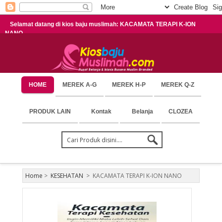
Selamat datang di kios baju muslimah: KACAMATA TERAPI K-ION
NANO
HOME
MEREK A-G
MEREK H-P
MEREK Q-Z
PRODUK LAIN
Kontak
Belanja
CLOZEA
Home
>
KESEHATAN
>
KACAMATA TERAPI K-ION NANO