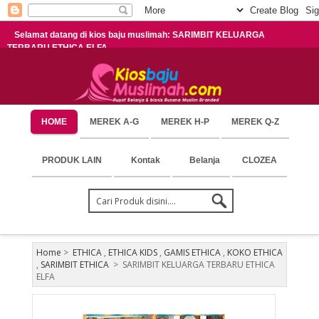
Selamat datang di kios baju muslimah: SARIMBIT KELUARGA
TERBARU ETHICA ELFA
HOME
MEREK A-G
MEREK H-P
MEREK Q-Z
PRODUK LAIN
Kontak
Belanja
CLOZEA
Home
>
ETHICA
,
ETHICA KIDS
,
GAMIS ETHICA
,
KOKO ETHICA
,
SARIMBIT ETHICA
>
SARIMBIT KELUARGA TERBARU ETHICA
ELFA