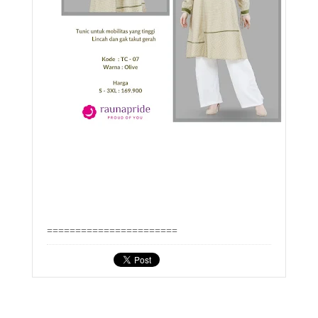
=======================