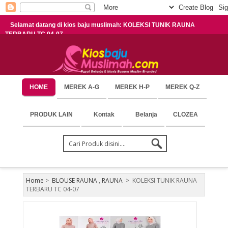
Selamat datang di kios baju muslimah: KOLEKSI TUNIK RAUNA
TERBARU TC 04-07
HOME
MEREK A-G
MEREK H-P
MEREK Q-Z
PRODUK LAIN
Kontak
Belanja
CLOZEA
Home
>
BLOUSE RAUNA
,
RAUNA
>
KOLEKSI TUNIK RAUNA
TERBARU TC 04-07