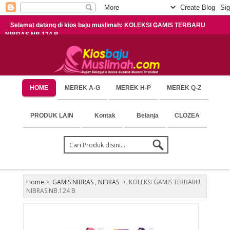
Selamat datang di kios baju muslimah: KOLEKSI GAMIS TERBARU
NIBRAS NB.124 B
HOME
MEREK A-G
MEREK H-P
MEREK Q-Z
PRODUK LAIN
Kontak
Belanja
CLOZEA
Home
>
GAMIS NIBRAS
,
NIBRAS
>
KOLEKSI GAMIS TERBARU
NIBRAS NB.124 B