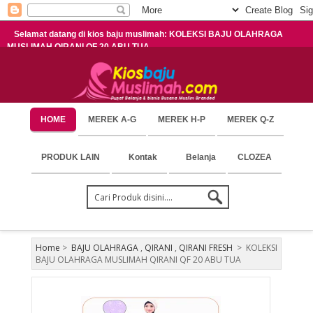
Selamat datang di kios baju muslimah: KOLEKSI BAJU OLAHRAGA
MUSLIMAH QIRANI QF 20 ABU TUA
HOME
MEREK A-G
MEREK H-P
MEREK Q-Z
PRODUK LAIN
Kontak
Belanja
CLOZEA
Home
>
BAJU OLAHRAGA
,
QIRANI
,
QIRANI FRESH
>
KOLEKSI
BAJU OLAHRAGA MUSLIMAH QIRANI QF 20 ABU TUA