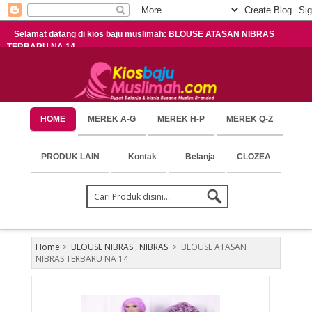
Selamat datang di kios baju muslimah: BLOUSE ATASAN NIBRAS
TERBARU NA 14
HOME
MEREK A-G
MEREK H-P
MEREK Q-Z
PRODUK LAIN
Kontak
Belanja
CLOZEA
Home
>
BLOUSE NIBRAS
,
NIBRAS
>
BLOUSE ATASAN
NIBRAS TERBARU NA 14