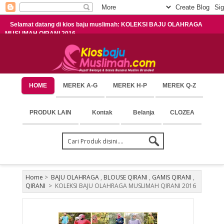
Selamat datang di kios baju muslimah: KOLEKSI BAJU OLAHRAGA
MUSLIMAH QIRANI 2016
HOME
MEREK A-G
MEREK H-P
MEREK Q-Z
PRODUK LAIN
Kontak
Belanja
CLOZEA
Home
>
BAJU OLAHRAGA
,
BLOUSE QIRANI
,
GAMIS QIRANI
,
QIRANI
>
KOLEKSI BAJU OLAHRAGA MUSLIMAH QIRANI 2016