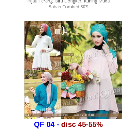
Hijau Terang, Biru Dongker, Kuning Muda
Bahan Combed 30’S
QF 04
-
disc 45-55%