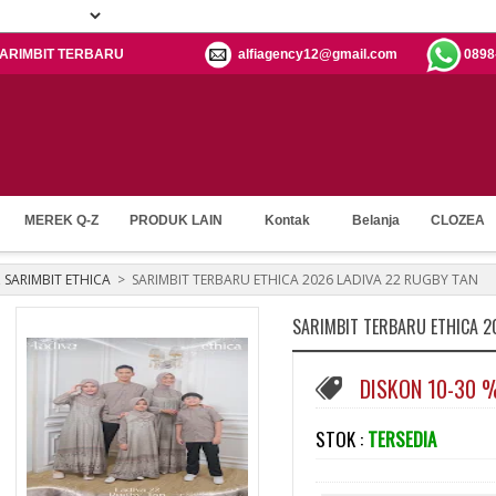
: SARIMBIT TERBARU
alfiagency12@gmail.com
0898
MEREK Q-Z
PRODUK LAIN
Kontak
Belanja
CLOZEA
,
SARIMBIT ETHICA
>
SARIMBIT TERBARU ETHICA 2026 LADIVA 22 RUGBY TAN
SARIMBIT TERBARU ETHICA 2
DISKON 10-30 
STOK :
TERSEDIA