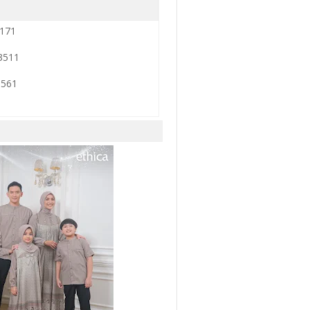
9171
3511
0561