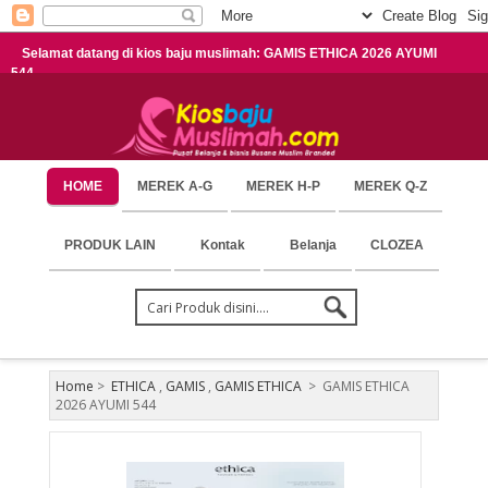
Selamat datang di kios baju muslimah: GAMIS ETHICA 2026 AYUMI
544
HOME
MEREK A-G
MEREK H-P
MEREK Q-Z
PRODUK LAIN
Kontak
Belanja
CLOZEA
Home
>
ETHICA
,
GAMIS
,
GAMIS ETHICA
>
GAMIS ETHICA
2026 AYUMI 544