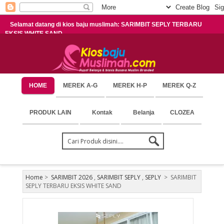
Selamat datang di kios baju muslimah: SARIMBIT SEPLY TERBARU
EKSIS WHITE SAND
HOME
MEREK A-G
MEREK H-P
MEREK Q-Z
PRODUK LAIN
Kontak
Belanja
CLOZEA
Home
>
SARIMBIT 2026
,
SARIMBIT SEPLY
,
SEPLY
>
SARIMBIT
SEPLY TERBARU EKSIS WHITE SAND