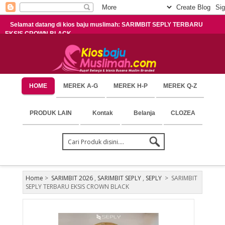
Selamat datang di kios baju muslimah: SARIMBIT SEPLY TERBARU
EKSIS CROWN BLACK
HOME
MEREK A-G
MEREK H-P
MEREK Q-Z
PRODUK LAIN
Kontak
Belanja
CLOZEA
Home
>
SARIMBIT 2026
,
SARIMBIT SEPLY
,
SEPLY
>
SARIMBIT
SEPLY TERBARU EKSIS CROWN BLACK