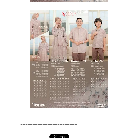
=======================