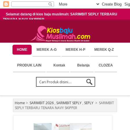
Selamat datang di kios baju muslimah: SARIMBIT SEPLY TERBARU
TENARA NAVY SKIPPER
HOME
MEREK A-G
MEREK H-P
MEREK Q-Z
PRODUK LAIN
Kontak
Belanja
CLOZEA
Home
>
SARIMBIT 2026
,
SARIMBIT SEPLY
,
SEPLY
>
SARIMBIT
SEPLY TERBARU TENARA NAVY SKIPPER