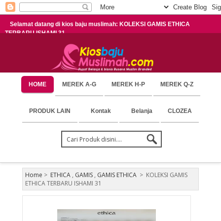
Selamat datang di kios baju muslimah: KOLEKSI GAMIS ETHICA
TERBARU ISHAMI 31
HOME
MEREK A-G
MEREK H-P
MEREK Q-Z
PRODUK LAIN
Kontak
Belanja
CLOZEA
Home
>
ETHICA
,
GAMIS
,
GAMIS ETHICA
>
KOLEKSI GAMIS
ETHICA TERBARU ISHAMI 31