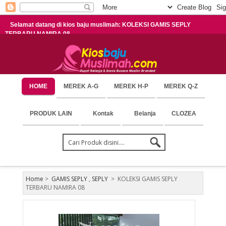
Selamat datang di kios baju muslimah: KOLEKSI GAMIS SEPLY
TERBARU NAMIRA 08
HOME
MEREK A-G
MEREK H-P
MEREK Q-Z
PRODUK LAIN
Kontak
Belanja
CLOZEA
Home
>
GAMIS SEPLY
,
SEPLY
>
KOLEKSI GAMIS SEPLY
TERBARU NAMIRA 08