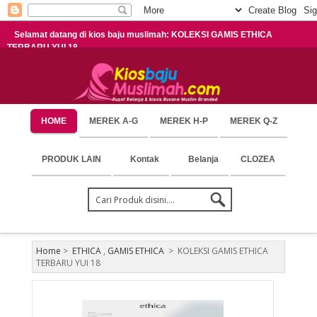
Selamat datang di kios baju muslimah: KOLEKSI GAMIS ETHICA
TERBARU YUI 18
HOME
MEREK A-G
MEREK H-P
MEREK Q-Z
PRODUK LAIN
Kontak
Belanja
CLOZEA
Home
>
ETHICA
,
GAMIS ETHICA
>
KOLEKSI GAMIS ETHICA
TERBARU YUI 18