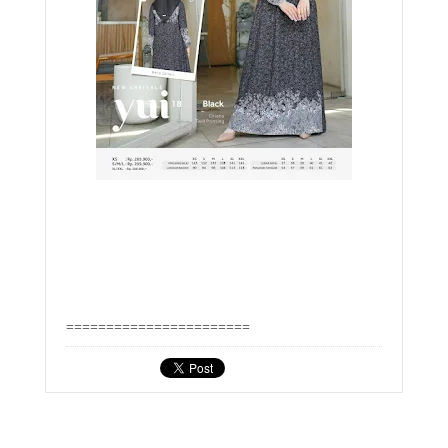
=======================