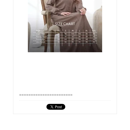
=======================