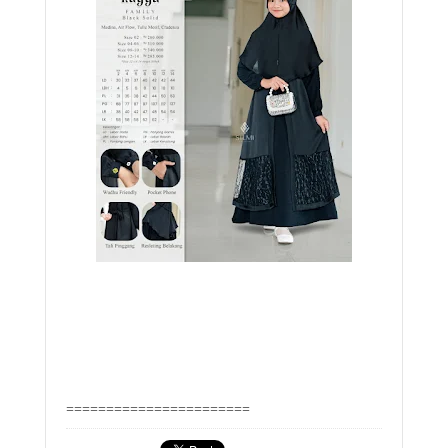
=======================