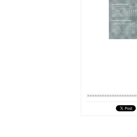
====================