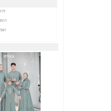
9171
3511
0561