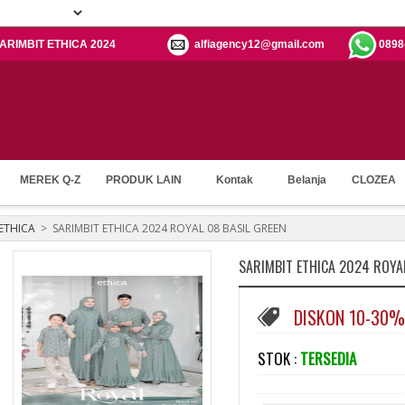
 SARIMBIT ETHICA 2024
alfiagency12@gmail.com
0898
MEREK Q-Z
PRODUK LAIN
Kontak
Belanja
CLOZEA
 ETHICA
>
SARIMBIT ETHICA 2024 ROYAL 08 BASIL GREEN
SARIMBIT ETHICA 2024 ROYAL
DISKON 10-30%
STOK :
TERSEDIA