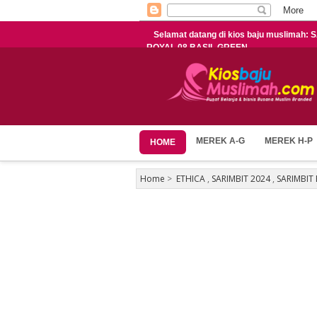
Selamat datang di kios baju muslimah:
ROYAL 08 BASIL GREEN
MEREK A-G
MEREK H-P
HOME
Home
>
ETHICA
,
SARIMBIT 2024
,
SARIMBIT