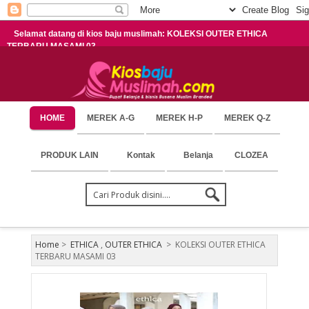
Selamat datang di kios baju muslimah: KOLEKSI OUTER ETHICA
TERBARU MASAMI 03
HOME
MEREK A-G
MEREK H-P
MEREK Q-Z
PRODUK LAIN
Kontak
Belanja
CLOZEA
Home
>
ETHICA
,
OUTER ETHICA
>
KOLEKSI OUTER ETHICA
TERBARU MASAMI 03