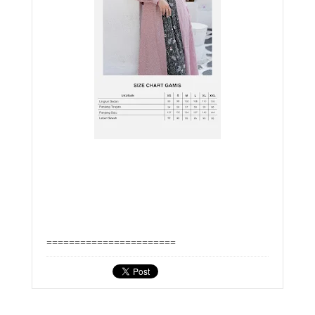
=======================