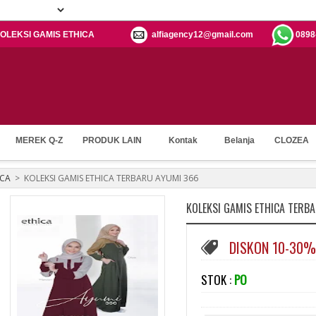
: KOLEKSI GAMIS ETHICA
alfiagency12@gmail.com
0898
MEREK Q-Z
PRODUK LAIN
Kontak
Belanja
CLOZEA
ICA
>
KOLEKSI GAMIS ETHICA TERBARU AYUMI 366
KOLEKSI GAMIS ETHICA TERB
DISKON 10-30%
STOK :
PO