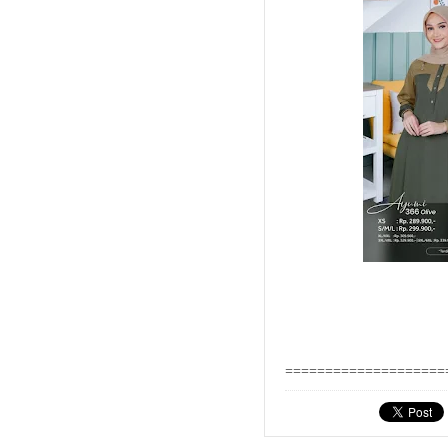
====================