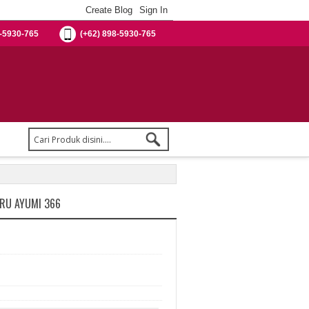
-5930-765
(+62) 898-5930-765
ARU AYUMI 366