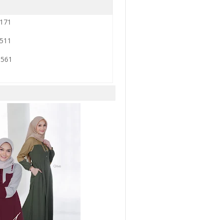
9171
3511
0561