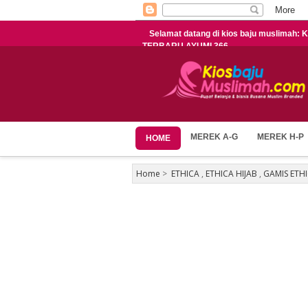
Selamat datang di kios baju muslimah
TERBARU AYUMI 366
MEREK A-G
MEREK H-P
HOME
Home
>
ETHICA
,
ETHICA HIJAB
,
GAMIS ETH