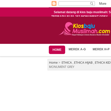
Selamat datang di kios baju muslimah:
TERBARU ELFA 282 MONUMENT GREY
MEREK A-G
MEREK H-P
HOME
Home
>
ETHICA
,
ETHICA HIJAB
,
ETHICA KID
MONUMENT GREY