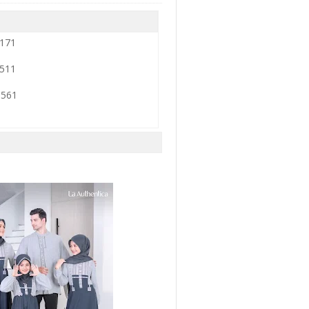
9171
3511
0561