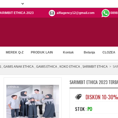
 SARIMBIT ETHICA 2023
alfiagency12@gmail.com
0898
MEREK Q-Z
PRODUK LAIN
Kontak
Belanja
CLOZEA
S
,
GAMIS ANAK ETHICA
,
GAMIS ETHICA
,
KOKO ETHICA
,
SARIMBIT ETHICA
>
SAR
SARIMBIT ETHICA 2023 TERB
DISKON 10-30%
STOK :
PO