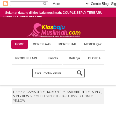
Selamat datang di kios baju muslimah: COUPLE SEPLY TERBARU
EKSIS 57 HONEY YELLOW
HOME
MEREK A-G
MEREK H-P
MEREK Q-Z
PRODUK LAIN
Kontak
Belanja
CLOZEA
Home
>
GAMIS SEPLY
,
KOKO SEPLY
,
SARIMBIT SEPLY
,
SEPLY
,
SEPLY KIDS
>
COUPLE SEPLY TERBARU EKSIS 57 HONEY
YELLOW