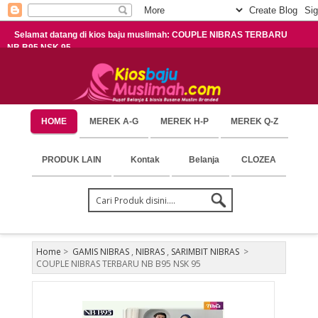
Selamat datang di kios baju muslimah: COUPLE NIBRAS TERBARU
NB B95 NSK 95
HOME
MEREK A-G
MEREK H-P
MEREK Q-Z
PRODUK LAIN
Kontak
Belanja
CLOZEA
Home
>
GAMIS NIBRAS
,
NIBRAS
,
SARIMBIT NIBRAS
>
COUPLE NIBRAS TERBARU NB B95 NSK 95