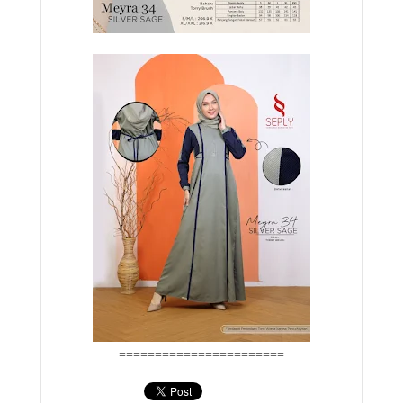
=======================