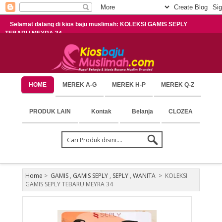
Selamat datang di kios baju muslimah: KOLEKSI GAMIS SEPLY
TEBARU MEYRA 34
HOME
MEREK A-G
MEREK H-P
MEREK Q-Z
PRODUK LAIN
Kontak
Belanja
CLOZEA
Home
>
GAMIS
,
GAMIS SEPLY
,
SEPLY
,
WANITA
>
KOLEKSI
GAMIS SEPLY TEBARU MEYRA 34