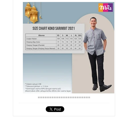
=======================