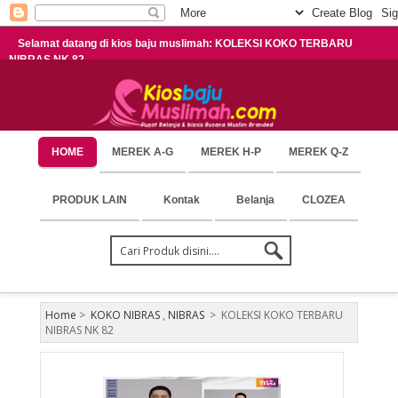
Selamat datang di kios baju muslimah: KOLEKSI KOKO TERBARU
NIBRAS NK 82
HOME
MEREK A-G
MEREK H-P
MEREK Q-Z
PRODUK LAIN
Kontak
Belanja
CLOZEA
Home
>
KOKO NIBRAS
,
NIBRAS
>
KOLEKSI KOKO TERBARU
NIBRAS NK 82