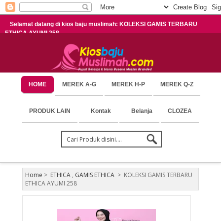
Selamat datang di kios baju muslimah: KOLEKSI GAMIS TERBARU
ETHICA AYUMI 258
HOME
MEREK A-G
MEREK H-P
MEREK Q-Z
PRODUK LAIN
Kontak
Belanja
CLOZEA
Home
>
ETHICA
,
GAMIS ETHICA
>
KOLEKSI GAMIS TERBARU
ETHICA AYUMI 258