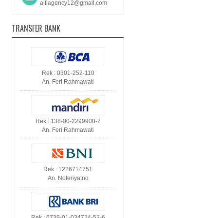
alfiagency12@gmail.com
TRANSFER BANK
Rek : 0301-252-110
An. Feri Rahmawati
Rek : 138-00-2299900-2
An. Feri Rahmawati
Rek : 1226714751
An. Noferiyatno
Rek : 6739-01-034724-53-6