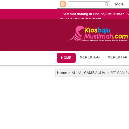
Selamat datang di kios baju muslimah
QEIZAA GOLDEN BROWN
MEREK A-G
MEREK H-P
HOME
Home
>
AULIA
,
GAMIS AULIA
>
SET GAMIS