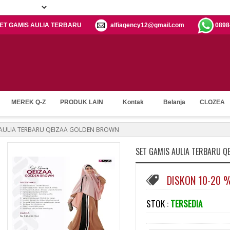
: SET GAMIS AULIA TERBARU
alfiagency12@gmail.com
0898
MEREK Q-Z
PRODUK LAIN
Kontak
Belanja
CLOZEA
 AULIA TERBARU QEIZAA GOLDEN BROWN
SET GAMIS AULIA TERBARU Q
DISKON 10-20 
STOK :
TERSEDIA