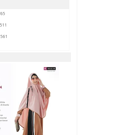
765
3511
0561