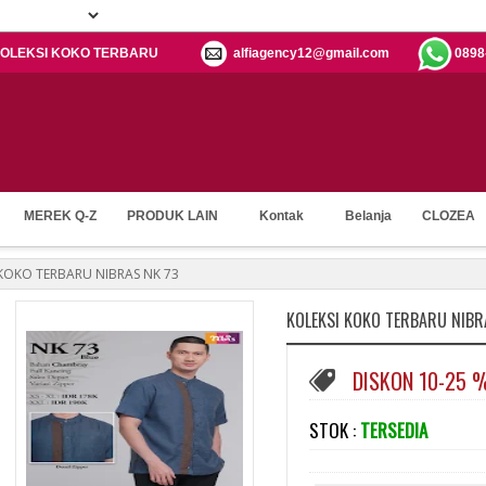
h: KOLEKSI KOKO TERBARU
alfiagency12@gmail.com
0898
MEREK Q-Z
PRODUK LAIN
Kontak
Belanja
CLOZEA
 KOKO TERBARU NIBRAS NK 73
KOLEKSI KOKO TERBARU NIBR
DISKON 10-25 
STOK :
TERSEDIA