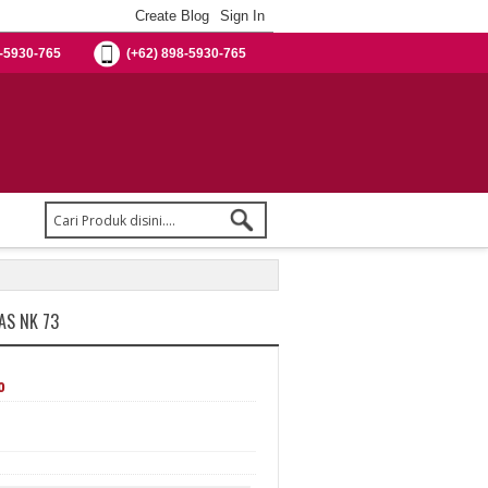
-5930-765
(+62) 898-5930-765
AS NK 73
%