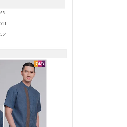
765
3511
0561