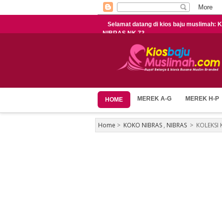
Selamat datang di kios baju muslima
NIBRAS NK 73
MEREK A-G
MEREK H-P
HOME
Home
>
KOKO NIBRAS
,
NIBRAS
>
KOLEKSI