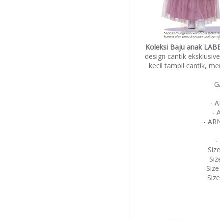
Koleksi Baju anak LAB
design cantik eksklusi
kecil tampil cantik, m
G
- A
- 
- ARN
-
Siz
Siz
Size
Size