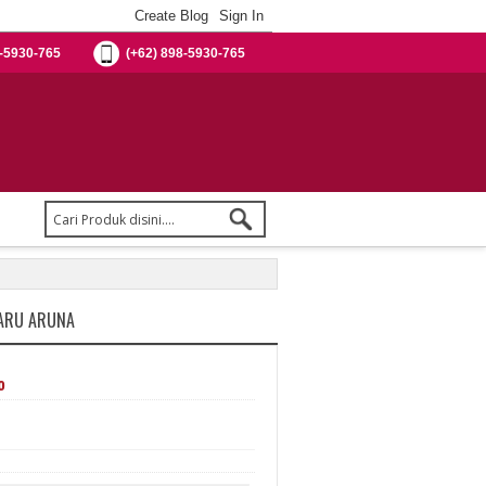
-5930-765
(+62) 898-5930-765
BARU ARUNA
%