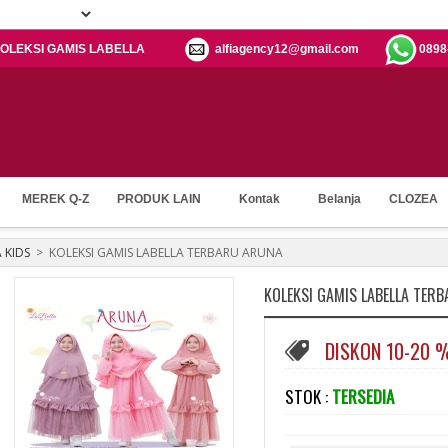
: KOLEKSI GAMIS LABELLA
alfiagency12@gmail.com
0898
MEREK Q-Z
PRODUK LAIN
Kontak
Belanja
CLOZEA
 KIDS
>
KOLEKSI GAMIS LABELLA TERBARU ARUNA
KOLEKSI GAMIS LABELLA TER
DISKON 10-20 
STOK :
TERSEDIA