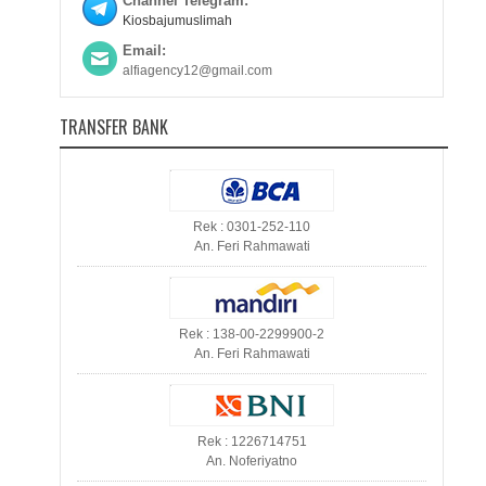
Channel Telegram:
Kiosbajumuslimah
Email:
alfiagency12@gmail.com
TRANSFER BANK
Rek : 0301-252-110
An. Feri Rahmawati
Rek : 138-00-2299900-2
An. Feri Rahmawati
Rek : 1226714751
An. Noferiyatno