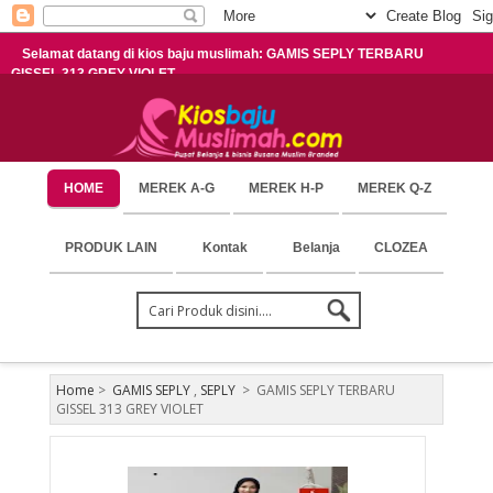
Selamat datang di kios baju muslimah: GAMIS SEPLY TERBARU
GISSEL 313 GREY VIOLET
HOME
MEREK A-G
MEREK H-P
MEREK Q-Z
PRODUK LAIN
Kontak
Belanja
CLOZEA
Home
>
GAMIS SEPLY
,
SEPLY
>
GAMIS SEPLY TERBARU
GISSEL 313 GREY VIOLET