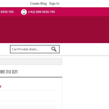
-5930-765
(+62) 898-5930-765
IRE ITU 021
%