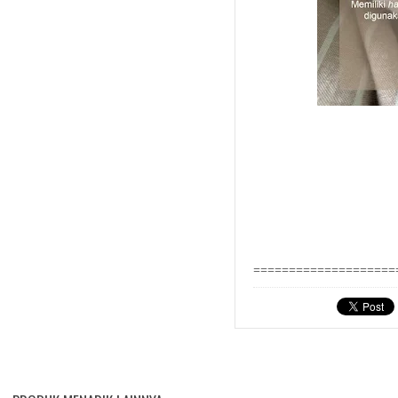
====================