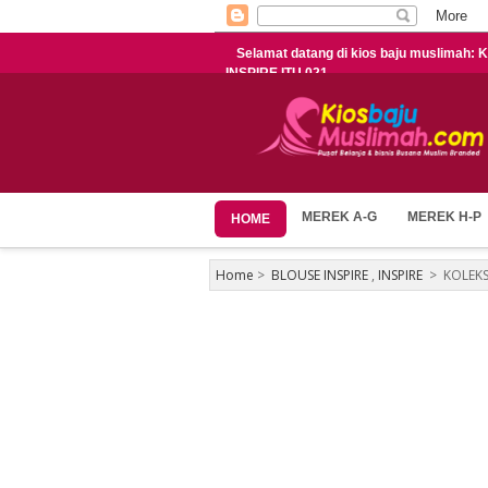
Selamat datang di kios baju muslimah
INSPIRE ITU 021
MEREK A-G
MEREK H-P
HOME
Home
>
BLOUSE INSPIRE
,
INSPIRE
>
KOLEKS