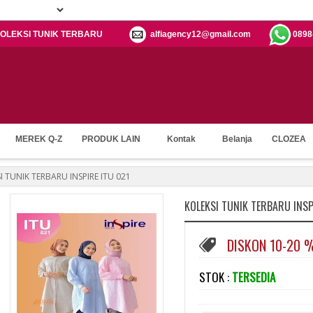
: KOLEKSI TUNIK TERBARU
alfiagency12@gmail.com
0898
MEREK Q-Z
PRODUK LAIN
Kontak
Belanja
CLOZEA
I TUNIK TERBARU INSPIRE ITU 021
KOLEKSI TUNIK TERBARU INSP
DISKON 10-20 
STOK :
TERSEDIA