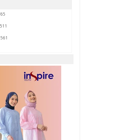
765
3511
0561