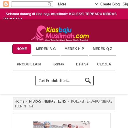
Selamat datang di kios baju muslimah: KOLEKSI TERBARU NIBRAS
TEEN NT 64
HOME
MEREK A-G
MEREK H-P
MEREK Q-Z
PRODUK LAIN
Kontak
Belanja
CLOZEA
Home
>
NIBRAS
,
NIBRAS TEENS
>
KOLEKSI TERBARU NIBRAS
TEEN NT 64