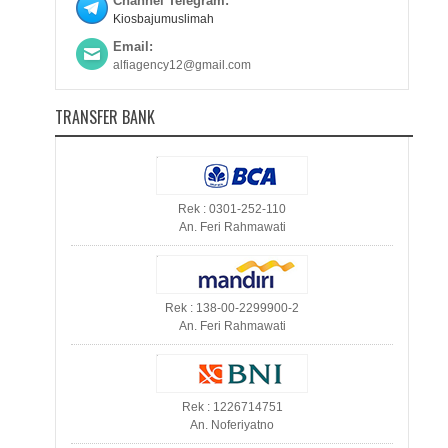
Channel Telegram:
Kiosbajumuslimah
Email:
alfiagency12@gmail.com
TRANSFER BANK
Rek : 0301-252-110
An. Feri Rahmawati
Rek : 138-00-2299900-2
An. Feri Rahmawati
Rek : 1226714751
An. Noferiyatno