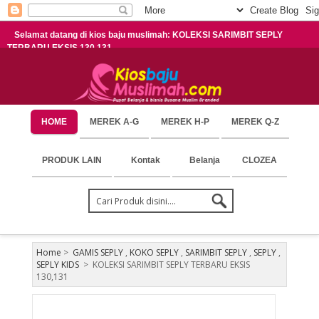
Selamat datang di kios baju muslimah: KOLEKSI SARIMBIT SEPLY
TERBARU EKSIS 130,131
HOME
MEREK A-G
MEREK H-P
MEREK Q-Z
PRODUK LAIN
Kontak
Belanja
CLOZEA
Home
>
GAMIS SEPLY
,
KOKO SEPLY
,
SARIMBIT SEPLY
,
SEPLY
,
SEPLY KIDS
>
KOLEKSI SARIMBIT SEPLY TERBARU EKSIS
130,131