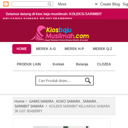
Selamat datang di kios baju muslimah: KOLEKSI SARIMBIT
KELUARGA SAMARA SR G07 SEABERRY
HOME
MEREK A-G
MEREK H-P
MEREK Q-Z
PRODUK LAIN
Kontak
Belanja
CLOZEA
Home
>
GAMIS SAMARA
,
KOKO SAMARA
,
SAMARA
,
SARIMBIT SAMARA
>
KOLEKSI SARIMBIT KELUARGA SAMARA
SR G07 SEABERRY