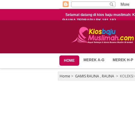
Selamat datang di kios baju muslimah
RAUNA TERBARU RK 181-182
MEREK A-G
MEREK H-P
HOME
Home
>
GAMIS RAUNA
,
RAUNA
>
KOLEKSI