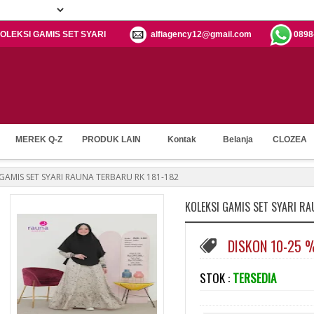
: KOLEKSI GAMIS SET SYARI
alfiagency12@gmail.com
0898
MEREK Q-Z
PRODUK LAIN
Kontak
Belanja
CLOZEA
 GAMIS SET SYARI RAUNA TERBARU RK 181-182
KOLEKSI GAMIS SET SYARI R
DISKON 10-25 
STOK :
TERSEDIA