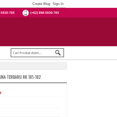
-5930-765
(+62) 898-5930-765
AUNA TERBARU RK 181-182
%