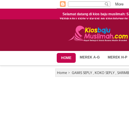
Selamat datang di kios baju muslimah
TERBARU SEPLY EKSIS 99 SPARROW P
MEREK A-G
MEREK H-P
HOME
Home
>
GAMIS SEPLY
,
KOKO SEPLY
,
SARIMB