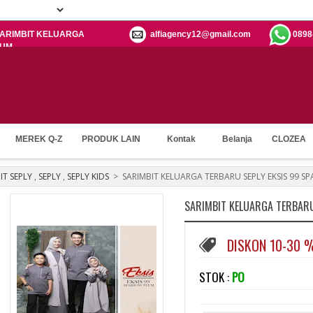
: SARIMBIT KELUARGA
alfiagency12@gmail.com
0898
LUM
MEREK Q-Z
PRODUK LAIN
Kontak
Belanja
CLOZEA
IT SEPLY
,
SEPLY
,
SEPLY KIDS
>
SARIMBIT KELUARGA TERBARU SEPLY EKSIS 99 
SARIMBIT KELUARGA TERBARU
DISKON 10-30 
STOK :
PO