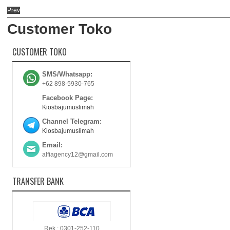
Prev
Customer Toko
CUSTOMER TOKO
SMS/Whatsapp:
+62 898-5930-765
Facebook Page:
Kiosbajumuslimah
Channel Telegram:
Kiosbajumuslimah
Email:
alfiagency12@gmail.com
TRANSFER BANK
Rek : 0301-252-110