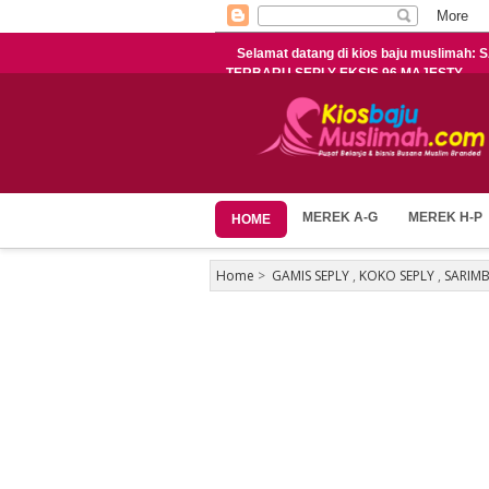
Selamat datang di kios baju muslimah
TERBARU SEPLY EKSIS 96 MAJESTY
MEREK A-G
MEREK H-P
HOME
Home
>
GAMIS SEPLY
,
KOKO SEPLY
,
SARIMB