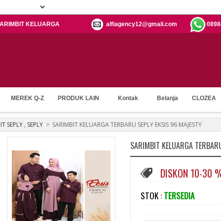
: SARIMBIT KELUARGA
alfiagency12@gmail.com
0898
MEREK Q-Z
PRODUK LAIN
Kontak
Belanja
CLOZEA
IT SEPLY
,
SEPLY
>
SARIMBIT KELUARGA TERBARU SEPLY EKSIS 96 MAJESTY
SARIMBIT KELUARGA TERBARU
DISKON 10-30 
STOK :
TERSEDIA