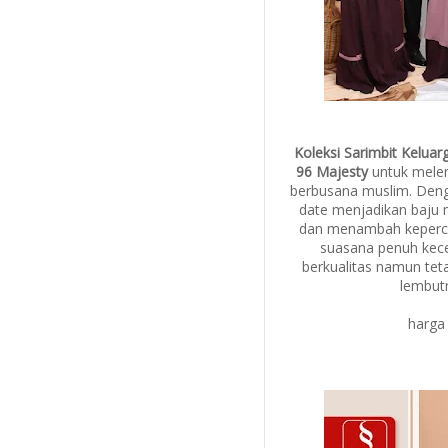
Koleksi Sarimbit Keluar
96 Majesty
untuk melen
berbusana muslim. Deng
date menjadikan baju 
dan menambah keperca
suasana penuh kec
berkualitas namun tet
lembutn
harga 