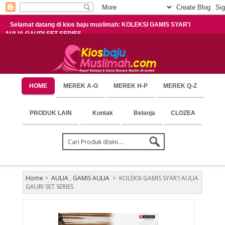
Selamat datang di kios baju muslimah: KOLEKSI GAMIS SYAR'I
AULIA GAURI SET SERIES
HOME
MEREK A-G
MEREK H-P
MEREK Q-Z
PRODUK LAIN
Kontak
Belanja
CLOZEA
Home
>
AULIA
,
GAMIS AULIA
>
KOLEKSI GAMIS SYAR'I AULIA
GAURI SET SERIES