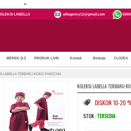
: KOLEKSI LABELLA
alfiagency12@gmail.com
0898
MEREK Q-Z
PRODUK LAIN
Kontak
Belanja
CLOZEA
SI LABELLA TERBARU KOKO PAKISTAN
KOLEKSI LABELLA TERBARU K
DISKON 10-20 
STOK :
TERSEDIA