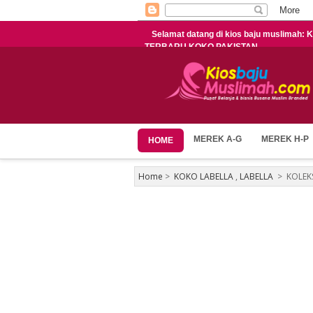
Selamat datang di kios baju muslimah
TERBARU KOKO PAKISTAN
MEREK A-G
MEREK H-P
HOME
Home
>
KOKO LABELLA
,
LABELLA
>
KOLEK