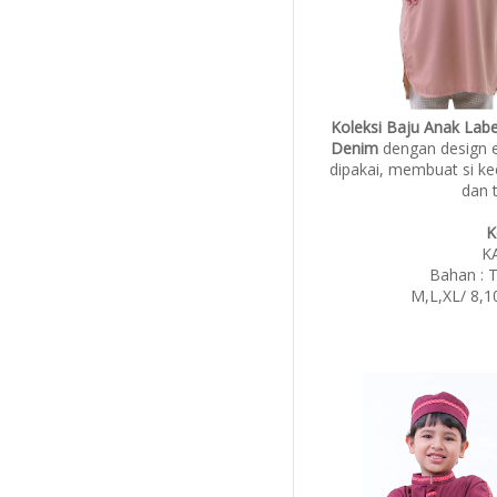
Koleksi Baju Anak Lab
Denim
dengan design 
dipakai, membuat si k
dan t
K
K
Bahan : 
M,L,XL/ 8,1