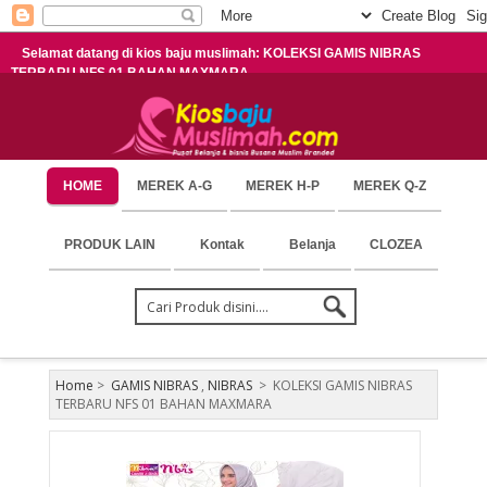
Selamat datang di kios baju muslimah: KOLEKSI GAMIS NIBRAS
TERBARU NFS 01 BAHAN MAXMARA
HOME
MEREK A-G
MEREK H-P
MEREK Q-Z
PRODUK LAIN
Kontak
Belanja
CLOZEA
Home
>
GAMIS NIBRAS
,
NIBRAS
>
KOLEKSI GAMIS NIBRAS
TERBARU NFS 01 BAHAN MAXMARA