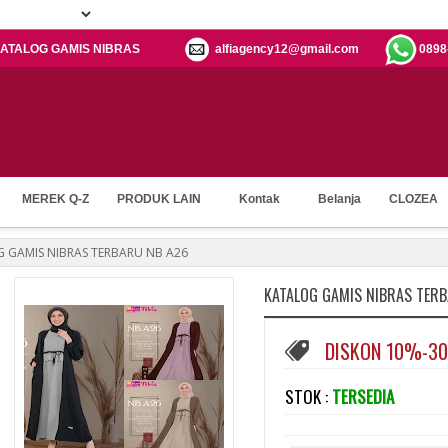
: KATALOG GAMIS NIBRAS
alfiagency12@gmail.com
0898
MEREK Q-Z
PRODUK LAIN
Kontak
Belanja
CLOZEA
 GAMIS NIBRAS TERBARU NB A26
KATALOG GAMIS NIBRAS TER
DISKON 10%-3
STOK :
TERSEDIA