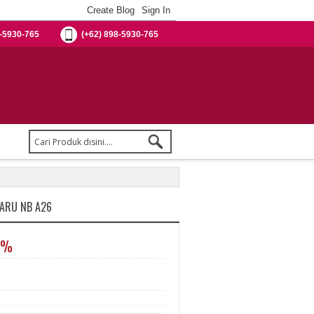
-5930-765
(+62) 898-5930-765
BARU NB A26
0%