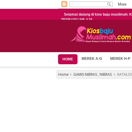
Selamat datang di kios baju muslimah
TERBARU NB A26
MEREK A-G
MEREK H-P
HOME
Home
>
GAMIS NIBRAS
,
NIBRAS
>
KATALOG