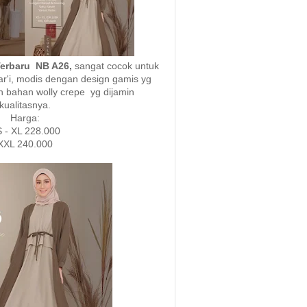
Terbaru NB A26,
sangat cocok untuk
yar'i, modis dengan design gamis yg
n bahan wolly crepe yg dijamin
kualitasnya.
Harga:
 - XL 228.000
XXL 240.000