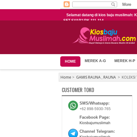
Selamat datang di kios baju muslima
SET SYAR'I RK 111-114
MEREK A-G
MEREK H-P
HOME
Home
>
GAMIS RAUNA
,
RAUNA
>
KOLEKSI
CUSTOMER TOKO
SMS/Whatsapp:
+62 898-5930-765
Facebook Page:
Kiosbajumuslimah
Channel Telegram: