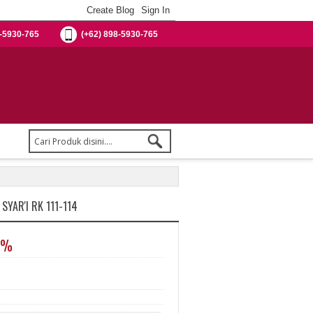
-5930-765
(+62) 898-5930-765
SYAR'I RK 111-114
5%