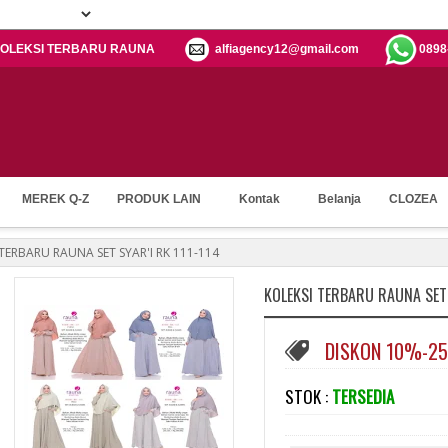
h: KOLEKSI TERBARU RAUNA
alfiagency12@gmail.com
0898
MEREK Q-Z
PRODUK LAIN
Kontak
Belanja
CLOZEA
 TERBARU RAUNA SET SYAR'I RK 111-114
KOLEKSI TERBARU RAUNA SET 
DISKON 10%-2
STOK :
TERSEDIA