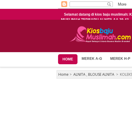
Selamat datang di kios baju muslimah
MUSLIMAH TERBARU ALNITA AA 39-43
MEREK A-G
MEREK H-P
HOME
Home
>
ALNITA
,
BLOUSE ALNITA
>
KOLEKS