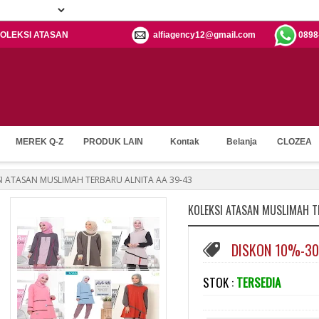
: KOLEKSI ATASAN
alfiagency12@gmail.com
0898
MEREK Q-Z
PRODUK LAIN
Kontak
Belanja
CLOZEA
I ATASAN MUSLIMAH TERBARU ALNITA AA 39-43
KOLEKSI ATASAN MUSLIMAH T
DISKON 10%-3
STOK :
TERSEDIA