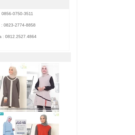
: 0856-0750-3511
 : 0823-2774-8858
a :
0812.2527.4864