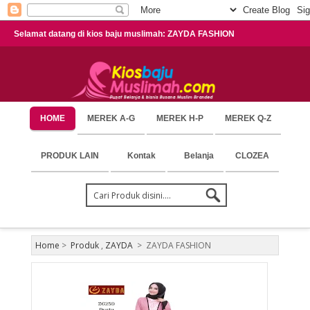
Selamat datang di kios baju muslimah: ZAYDA FASHION
HOME
MEREK A-G
MEREK H-P
MEREK Q-Z
PRODUK LAIN
Kontak
Belanja
CLOZEA
Home
>
Produk
,
ZAYDA
>
ZAYDA FASHION