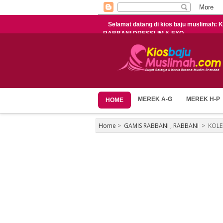
Selamat datang di kios baju muslimah
RABBANI DRESSLIM & EXO
MEREK A-G
MEREK H-P
HOME
Home
>
GAMIS RABBANI
,
RABBANI
>
KOLE