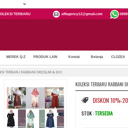
: KOLEKSI TERBARU
alfiagency12@gmail.com
0898
MEREK Q-Z
PRODUK LAIN
Kontak
Belanja
CLOZEA
KSI TERBARU RABBANI DRESSLIM & EXO
KOLEKSI TERBARU RABBANI D
DISKON 10%-2
STOK :
TERSEDIA