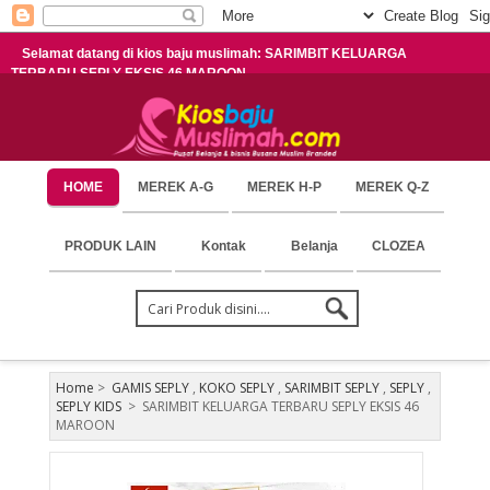
Selamat datang di kios baju muslimah: SARIMBIT KELUARGA
TERBARU SEPLY EKSIS 46 MAROON
HOME
MEREK A-G
MEREK H-P
MEREK Q-Z
PRODUK LAIN
Kontak
Belanja
CLOZEA
Home
>
GAMIS SEPLY
,
KOKO SEPLY
,
SARIMBIT SEPLY
,
SEPLY
,
SEPLY KIDS
>
SARIMBIT KELUARGA TERBARU SEPLY EKSIS 46
MAROON