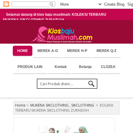
Selamat datang di kios baju muslimah: KOLEKSI TERBARU
MUKENA SIKCLOTHING ZURAIDAH
HOME
MEREK A-G
MEREK H-P
MEREK Q-Z
PRODUK LAIN
Kontak
Belanja
CLOZEA
Home
>
MUKENA SIKCLOTHING
,
SIKCLOTHING
>
KOLEKSI
TERBARU MUKENA SIKCLOTHING ZURAIDAH